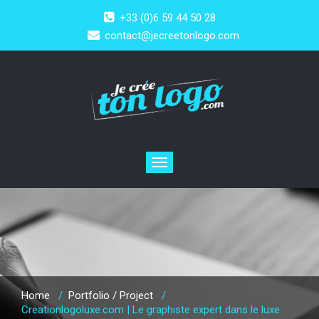
+33 (0)6 59 44 50 28
contact@jecreetonlogo.com
Toggle
navigation
Home
/
Portfolio / Project
/
Creationlogoluxe.com | Le graphiste expert dans le luxe