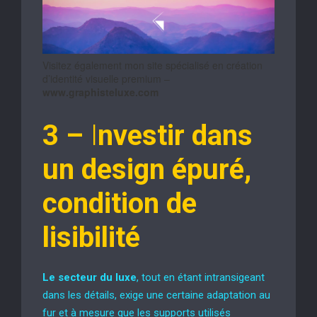
Visitez également mon site spécialisé en création
d’identité visuelle premium –
www.graphisteluxe.com
3 –
I
nvestir dans
un design épuré,
condition de
lisibilité
Le secteur du luxe
, tout en étant intransigeant
dans les détails, exige une certaine adaptation au
fur et à mesure que les supports utilisés