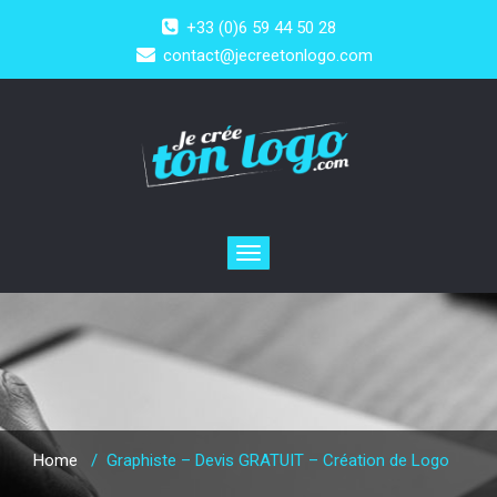
+33 (0)6 59 44 50 28
contact@jecreetonlogo.com
Toggle
navigation
Home
/
Graphiste – Devis GRATUIT – Création de Logo