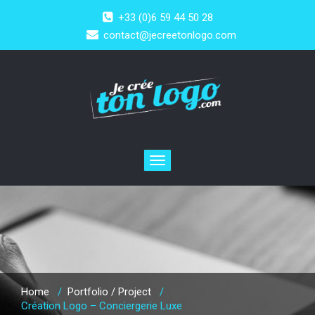
+33 (0)6 59 44 50 28
contact@jecreetonlogo.com
Toggle
navigation
Home
/
Portfolio / Project
/
Création Logo – Conciergerie Luxe