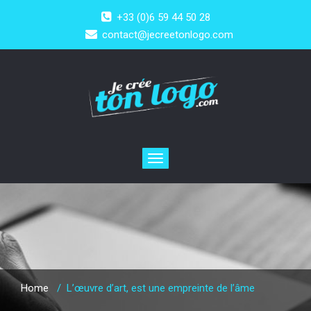
+33 (0)6 59 44 50 28
contact@jecreetonlogo.com
Toggle
navigation
Home
/
L’œuvre d’art, est une empreinte de l’âme