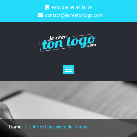
+33 (0)6 59 44 50 28
contact@jecreetonlogo.com
Toggle
navigation
Home
/
L’Art est une visite du Temps