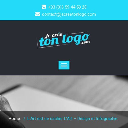
+33 (0)6 59 44 50 28
contact@jecreetonlogo.com
Toggle
navigation
Home
/
L’Art est de cacher L’Art – Design et Infographie