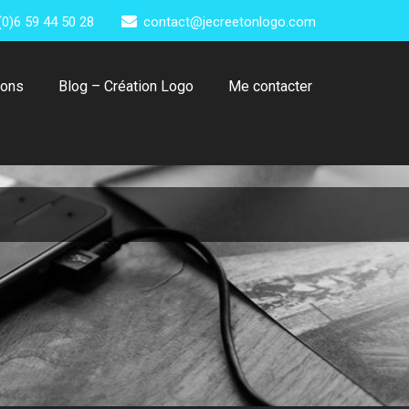
(0)6 59 44 50 28
contact@jecreetonlogo.com
ions
Blog – Création Logo
Me contacter