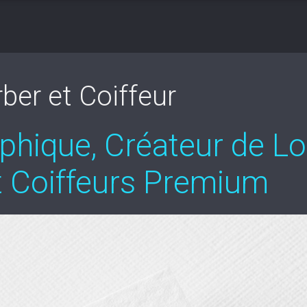
ber et Coiffeur
hique, Créateur de Lo
t Coiffeurs Premium