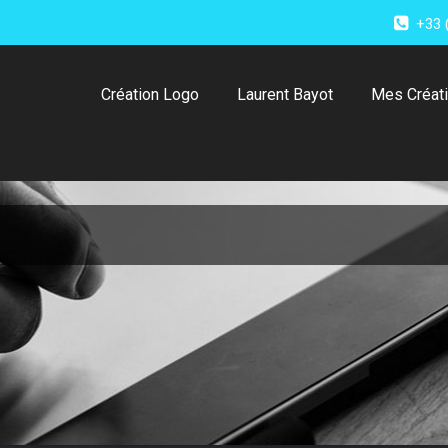
+33 
Création Logo
Laurent Bayot
Mes Créat